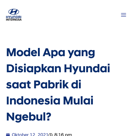
Lewati
MAI
ke
ME
konten
Model Apa yang
Disiapkan Hyundai
saat Pabrik di
Indonesia Mulai
Ngebul?
Oktober 12, 2021
8:16 pm