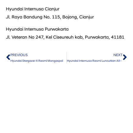
Hyundai Internusa Cianjur
Jl. Raya Bandung No. 115, Bojong, Cianjur
Hyundai Internusa Purwakarta
Jl. Veteran No 247, Kel Ciseureuh kab, Purwakarta, 41181
PREVIOUS
NEXT
Prev
Ne
Hyundai Stargazer X Resmi Mangaspal
Hyundai Internusa Resmi Luncurkan All-New SANTA FE Dengan Pilihan Mesin Hybrid dan Bensin