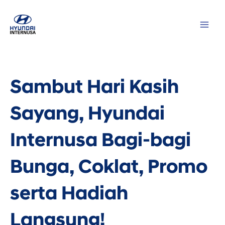
Lewati
MAI
ke
ME
konten
Sambut Hari Kasih
Sayang, Hyundai
Internusa Bagi-bagi
Bunga, Coklat, Promo
serta Hadiah
Langsung!