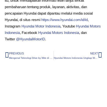
itu, untuk mendapatkan informasi lebih lanjut terkait
pembaharuan tentang produk, layanan, aktivitas, dan
pencapaian Hyundai dapat dipantau melalui media sosial
Hyundai, di situs resmi
https://www.hyundai.com/id/id
,
Instagram
Hyundai Motor Indonesia
, Youtube
Hyundai Motors
Indonesia
, Facebook
Hyundai Motors Indonesia
, dan
Twitter
@HyundaiMotorID
.
PREVIOUS
NEXT
Prev
Ne
Mengenal Teknologi Drive by Wire di Pedal Gas Hyundai Santa Fe
Hyundai Motors Indonesia Ungkap Wujud Hyundai CRETA yang Didesain Khusus untuk Indonesia