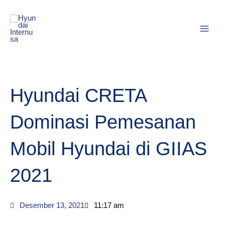
Lewati
MAI
ke
MEN
konten
Hyundai CRETA
Dominasi Pemesanan
Mobil Hyundai di GIIAS
2021
Desember 13, 2021
11:17 am