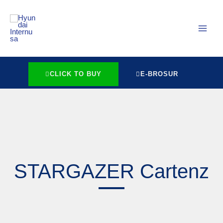
Lewati
MAI
ke
MEN
konten
CLICK TO BUY
E-BROSUR
STARGAZER Cartenz